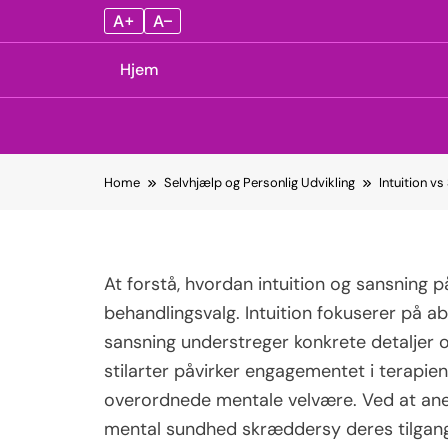
A+
A–
Hjem
Skip
Home
Selvhjælp og Personlig Udvikling
Intuition v
to
content
At forstå, hvordan intuition og sansning p
behandlingsvalg. Intuition fokuserer på ab
sansning understreger konkrete detaljer 
stilarter påvirker engagementet i terapien
overordnede mentale velvære. Ved at aner
mental sundhed skræddersy deres tilgang