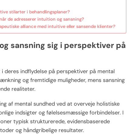
tive stilarter i behandlingsplaner?
 når de adresserer intuition og sansning?
peutiske alliance med intuitive eller sansende klienter?
 og sansning sig i perspektiver på
t i deres indflydelse på perspektiver på mental
 tænkning og fremtidige muligheder, mens sansning
de realiteter.
ng af mental sundhed ved at overveje holistiske
onlige indsigter og følelsesmæssige forbindelser. I
soner typisk strukturerede, evidensbaserede
toder og håndgribelige resultater.