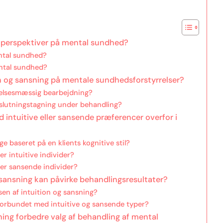
 i perspektiver på mental sundhed?
ental sundhed?
ental sundhed?
ion og sansning på mentale sundhedsforstyrrelser?
ølelsesmæssig bearbejdning?
 beslutningstagning under behandling?
d intuitive eller sansende præferencer overfor i
e baseret på en klients kognitive stil?
er intuitive individer?
ner sansende individer?
 sansning kan påvirke behandlingsresultater?
sen af intuition og sansning?
forbundet med intuitive og sansende typer?
ning forbedre valg af behandling af mental