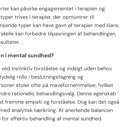
ilarter kan påvirke engagementet i terapien og
yper trives i terapier, der opmuntrer til
ansende typer kan have gavn af terapier med klare,
orskelle kan forbedre tilpasningen af behandlingen,
sultater.
ion i mental sundhed?
 ved instinktiv forståelse og indsigt uden behov
tydelig rolle i beslutningstagning og
rsoner stoler ofte på mavefornemmelser, hvilket
indre rationelle, behandlingsvalg. Denne egenskab
 at fremme empati og forståelse. Dog kan det også
s med analytisk tænkning. At anerkende balancen
 for effektiv behandling af mental sundhed.