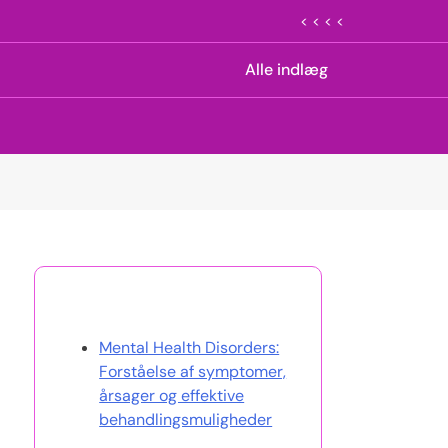
< < < <
Alle indlæg
Opdag et tilfældigt indlæg
Mental Health Disorders:
Forståelse af symptomer,
årsager og effektive
behandlingsmuligheder