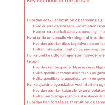
Key sections in the article:
Hvordan adskiller intuition og sansning sig
Hvad er karakteristikaene ved intuition i m
Hvad er karakteristikaene ved sansning i m
Hvad er de universelle virkninger af intuit
Hvordan påvirker disse kognitive stilarter f
Hvilken rolle spiller intuition og sansning i
Hvilke unikke udfordringer står individer me
terapi?
Hvordan kan terapeuter tilpasse deres tilgang
Hvilke specifikke terapeutiske teknikker gavn
Hvilke specifikke terapeutiske teknikker gav
Hvilke sjældne egenskaber ved intuition og
Hvordan påvirker kulturelle faktorer opfattel
Hvilke usædvanlige kognitive skævheder er 
Hvordan kan forståelse af intuition og sans