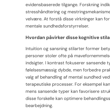
evidensbaserede tilgange. Forskning indiker
stresshåndtering og mestringsmekanismer
velvære. At forstå disse virkninger kan f
mentale sundhedsforstyrrelser.
Hvordan påvirker disse kognitive stil
Intuition og sansning stilarter former bet
personer stoler ofte på mavefornemmelser
indsigter. I kontrast fokuserer sansende 
følelsesmæssig dybde, men forbedre prakti
valg af behandling af mental sundhed ved
terapeutiske processer. For eksempel kan 
mens sansende typer kan favorisere struk
disse forskelle kan optimere behandlingss
bearbejdning.